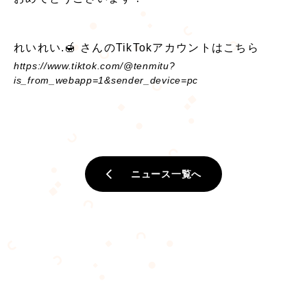
メディア
れいれい.🍯 さんのTikTokアカウントはこちら
https://www.tiktok.com/@tenmitu?
is_from_webapp=1&sender_device=pc
ニュース一覧
企業向けお問い合わせ
ニュース一覧へ
プライバシーポリシー
ライバー所属に興味のある方はこちら