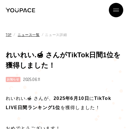
YOUPACEの魅力
TOP
ニュース一覧
ニュース詳細
れいれい.🍯 さんがTikTok日間1位を
所属ライバー
獲得しました！
ライバーとは？
2025.06.11
お知らせ
れいれい.🍯 さんが、
2025年6月10日
に
TikTok
ライバー＆スタッフインタビュー
LIVE日間ランキング1位
を獲得しました！
企業情報
おめでとうございます！