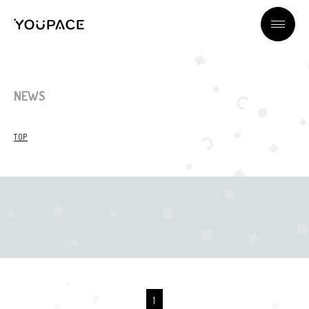
YOUPACEの魅力
NEWS
所属ライバー
TOP
ライバーとは？
ライバー＆スタッフインタビュー
企業情報
1